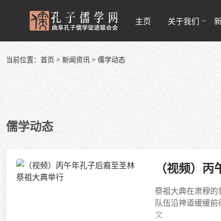
主页
关于我们
当前位置：
首页
>
新闻资讯
>
儒学动态
儒学动态
（视频）丙
祭祖大典在肃穆的
队伍沿神道缓缓前
文