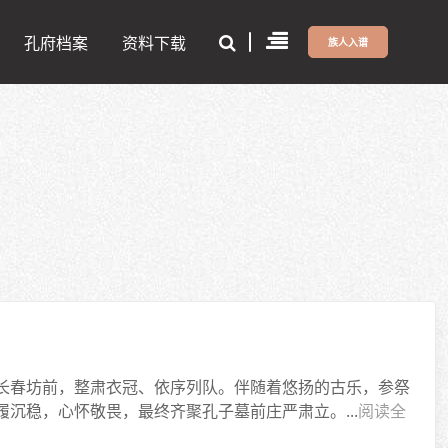
孔府档案
资料下载
族人入谱
长春坊前，整肃衣冠、依序列队。伴随着悠扬的古乐，参祭
沉稳，心怀敬畏，最终齐聚孔子墓前庄严肃立。...
阅读全