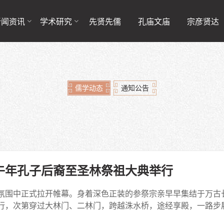
新闻资讯
学术研究
先贤先儒
孔庙文庙
宗彦贤达
儒学动态
通知公告
午年孔子后裔至圣林祭祖大典举行
氛围中正式拉开帷幕。身着深色正装的参祭宗亲早早集结于万古
行，次第穿过大林门、二林门，跨越洙水桥，途经享殿，一路步履