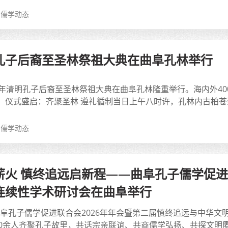
儒学动态
孔子后裔至圣林祭祖大典在曲阜孔林举行
午年清明孔子后裔至圣林祭祖大典在曲阜孔林隆重举行。海内外4
。仪式盛启：齐聚圣林 遵礼循制当日上午八时许，孔林内古柏苍劲
儒学动态
薪火 慎终追远启新程——曲阜孔子儒学促进
连续性学术研讨会在曲阜举行
日，曲阜孔子儒学促进联合会2026年年会暨第二届慎终追远与中
0余人齐聚孔子故里，共话宗亲联谊、共商儒学弘扬、共探文明赓续