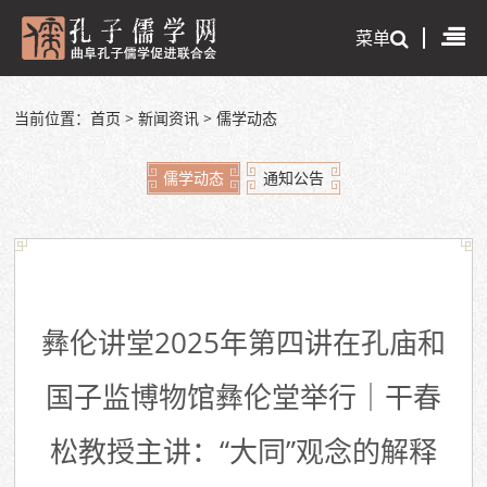
菜单
当前位置：
首页
>
新闻资讯
>
儒学动态
儒学动态
通知公告
彝伦讲堂2025年第四讲在孔庙和
国子监博物馆彝伦堂举行｜干春
松教授主讲：“大同”观念的解释