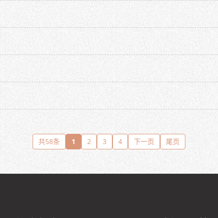
共58条
1
2
3
4
下一页
尾页