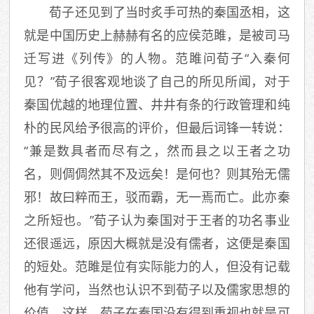
荀子还见到了当时炙手可热的秦国丞相，这
就是中国历史上赫赫有名的应侯范雎，是被司马
迁写进《列传》的人物。范雎问荀子“入秦何
见？”荀子很客观地谈了自己的所见所闻，对于
秦国优越的地理位置、井井有条的行政管理和纯
朴的民风给予很高的评价，但最后词锋一转说：
“兼是数具者而尽有之，然而县之以王者之功
名，则倜倜然其不及远矣！是何也？则其殆无儒
邪！故曰粹而王，驳而霸，无一焉而亡。此亦秦
之所短也。”荀子认为秦国对于王者的功名事业
还很遥远，原因大概就是没有儒者，这便是秦国
的短处。范雎是位有实际能力的人，但没有记载
他有学问，当然也认识不到荀子以及儒家思想的
价值。这样，荀子在秦国没有得到重视也就是可