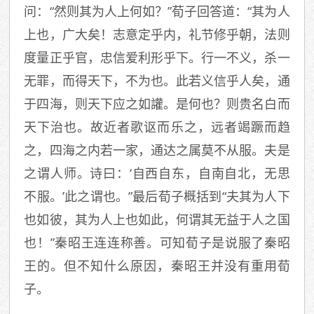
问：“然则其为人上何如？”荀子回答道：“其为人
上也，广大矣！志意定乎内，礼节修乎朝，法则
度量正乎官，忠信爱利形乎下。行一不义，杀一
无罪，而得天下，不为也。此若义信乎人矣，通
于四海，则天下应之如讙。是何也？则贵名白而
天下治也。故近者歌讴而乐之，远者竭蹶而趋
之，四海之内若一家，通达之属莫不从服。夫是
之谓人师。诗曰：‘自西自东，自南自北，无思
不服。’此之谓也。”最后荀子概括到“夫其为人下
也如彼，其为人上也如此，何谓其无益于人之国
也！”秦昭王连连称善。可知荀子是说服了秦昭
王的。但不知什么原因，秦昭王并没有重用荀
子。