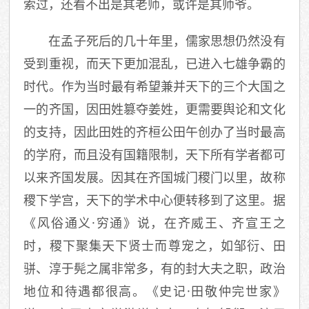
索过，还看不出是其老师，或许是其师爷。
在孟子死后的几十年里，儒家思想仍然没有
受到重视，而天下更加混乱，已进入七雄争霸的
时代。作为当时最有希望兼并天下的三个大国之
一的齐国，因田姓篡夺姜姓，更需要舆论和文化
的支持，因此田姓的齐桓公田午创办了当时最高
的学府，而且没有国籍限制，天下所有学者都可
以来齐国发展。因其在齐国城门稷门以里，故称
稷下学宫，天下的学术中心便转移到了这里。据
《风俗通义·穷通》说，在齐威王、齐宣王之
时，稷下聚集天下贤士而尊宠之，如邹衍、田
骈、淳于髡之属非常多，有的封大夫之职，政治
地位和待遇都很高。《史记·田敬仲完世家》