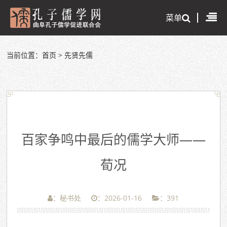
菜单
当前位置：
首页
>
先贤先儒
百家争鸣中最后的儒学大师——
荀况
：秘书处
：2026-01-16
：
391