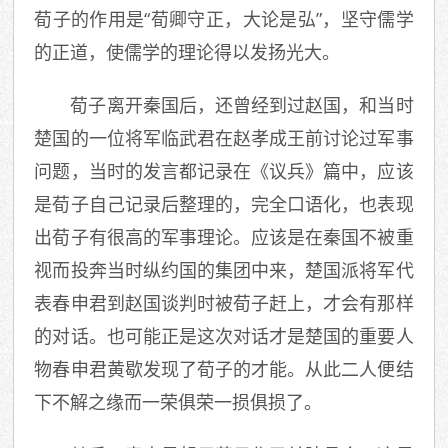
荀子的作用是“荀卿守正，大论是弘”，坚守儒学
的正道，使儒学的理论得以发扬光大。
荀子离开秦国后，还曾经到过赵国，和当时
楚国的一位将军临武君在赵孝成王前讨论过军事
问题，当时的发言都记录在《议兵》篇中，应该
是荀子自己记录后整理的，完全口语化，也表现
出荀子有很高的军事理论。应该是在秦国不被重
视而投奔当时纵约国的集团中来，楚国派将军代
表春申君到赵国谈判时被荀子赶上，才会有那样
的对话。也可能正是这次对话才是楚国的重要人
物春申君黄歇发现了荀子的才能。从此二人便结
下不解之缘而一荣俱荣一损俱损了。