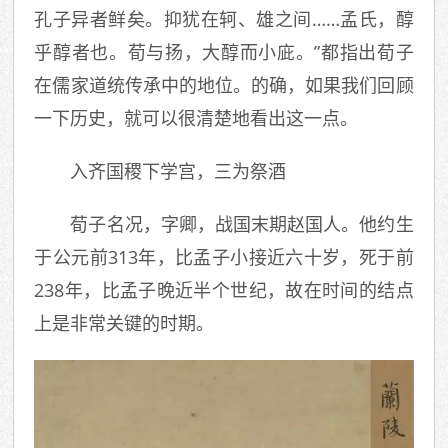
孔子异者鲜矣。抑犹在轲、雄之间……孟氏，醇
乎醇者也。荀与扬，大醇而小庛。”都指出荀子
在儒家道统传承中的地位。的确，如果我们回顾
一下历史，就可以很清楚地看出这一点。
入齐国稷下学宫，三为祭酒
荀子名况，字卿，战国末期赵国人。他约生
于公元前313年，比孟子小接近六十岁，死于前
238年，比孟子晚近半个世纪，故在时间的结点
上是非常关键的时期。