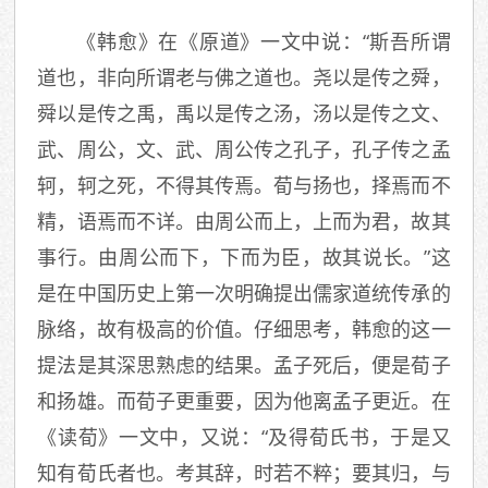
《韩愈》在《原道》一文中说：“斯吾所谓
道也，非向所谓老与佛之道也。尧以是传之舜，
舜以是传之禹，禹以是传之汤，汤以是传之文、
武、周公，文、武、周公传之孔子，孔子传之孟
轲，轲之死，不得其传焉。荀与扬也，择焉而不
精，语焉而不详。由周公而上，上而为君，故其
事行。由周公而下，下而为臣，故其说长。”这
是在中国历史上第一次明确提出儒家道统传承的
脉络，故有极高的价值。仔细思考，韩愈的这一
提法是其深思熟虑的结果。孟子死后，便是荀子
和扬雄。而荀子更重要，因为他离孟子更近。在
《读荀》一文中，又说：“及得荀氏书，于是又
知有荀氏者也。考其辞，时若不粹；要其归，与