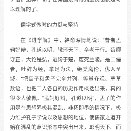
以理解的了。
儒学式微时的力挺与坚持
在《进学解》中，韩愈深情地说：“昔者孟
轲好辩，孔道以明，辙环天下，卒老于行。荀卿
守正，大论是弘，逃谗于楚，废死兰陵。是二儒
者，吐辞为经，举足为法，绝类离伦，优入圣
域。”把荀子和孟子完全并列，等量齐观。草草
数语，也把二人各自的历史作用概括出来，真的
很令人敬佩。“孟轲好辩，孔道以明”，孟子的作
用是在思想界极其混乱，非杨即墨的情况下，极
力维护孔子学说以及思想的地位，使儒家之道开
始在混乱的意识形态中突出出来，彰明天下。而