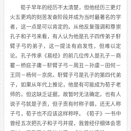
荀子早年的经历不太清楚，但他经历三更灯
火五更鸡的刻苦发奋阶段并成为当时最著名的学
者，这一点是可以肯定的。从他反复强调和尊崇
孔子和子弓来看，有人认为他是孔子四传弟子馯
臂子弓的弟子，这一提法有启发性，但难以定
论。孔子传承《易经》的前几位传人是孔子－商
瞿－桥庇子庸－馯臂子弓－周丑－孙虞－田何－
王同－杨何－京房。馯臂子弓是孔子的第四代弟
子，如果从年代上推论，他是有可能成为荀子老
师的。但这缺乏证据，故暂时无法确定。也有人
说子弓就是子贡，但子贡有时称子赣，还无人称
子弓，荀子也不应该这样称呼。《荀子》一书中
曾经五次把孔子和子弓并提，我曾经仔细体会思