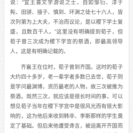
说：“宣王喜文学游说之士，自如邹衍、淳于
髡、田骈、接子、慎到、环渊之徒七十六人，皆
次列第为上大夫，不治而议论，是以稷下学士复
盛，且数百千人。”这里没有明确提到荀子，但
荀子曾三次成为稷下学宫的祭酒，即最高领导
人，这是有明确记载的。
齐襄王在位时，荀子曾到齐国。这时的荀子
大约四十多岁，老一辈学者多数已去世，荀子则
是学问最渊博，资历最老的人物，故三次被推为
祭酒。既然三次，就应该是很长时间的事，可以
想见荀子当年在稷下学宫中是很风光而有很大影
响的，这为他后来收到韩非、李斯那样的学生奠
定了基础。但后来他遭受谗言，被迫离开齐国而