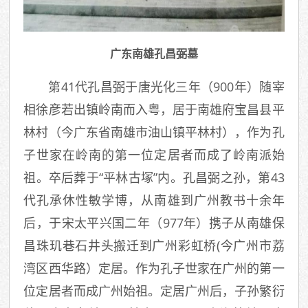
广东南雄孔昌弼墓
第41代孔昌弼于唐光化三年（900年）随宰
相徐彦若出镇岭南而入粤，居于南雄府宝昌县平
林村（今广东省南雄市油山镇平林村），作为孔
子世家在岭南的第一位定居者而成了岭南派始
祖。卒后葬于“平林古塚”内。孔昌弼之孙，第43
代孔承休性敏学博，从南雄到广州教书十余年
后，于宋太平兴国二年（977年）携子从南雄保
昌珠玑巷石井头搬迁到广州彩虹桥(今广州市荔
湾区西华路）定居。作为孔子世家在广州的第一
位定居者而成广州始祖。定居广州后，子孙繁衍