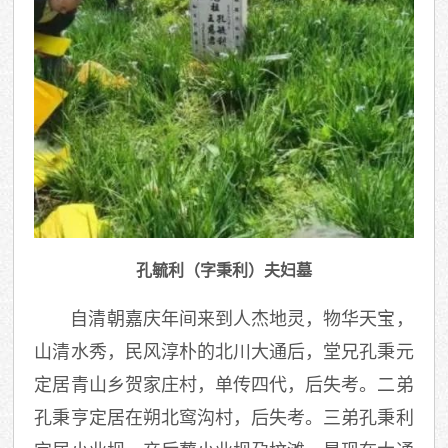
孔毓利（字秉利）夫妇墓
自清朝嘉庆年间来到人杰地灵，物华天宝，
山清水秀，民风淳朴的北川大通后，堂兄孔秉元
定居青山乡贺家庄村，单传四代，后失考。二弟
孔秉亨定居在朔北窎沟村，后失考。三弟孔秉利