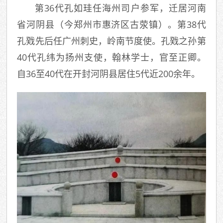
第36代孔如珪任海州司户参军，迁居河南
省河阴县（今郑州市惠济区古荥镇）。第38代
孔戣先后任广州刺史，岭南节度使。孔戣之孙第
40代孔纬为扬州支使，翰林学士，官至正卿。
自36至40代在开封河阴县居住5代近200余年。