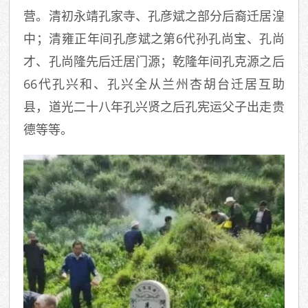
营。清初永靖孔家寺、孔彦斌之部分后裔迁居湟
中；清雍正年间孔彦斌之第6代孙孔尚宝、孔尚
才、孔尚隆先后迁居门源；乾隆年间孔克源之后
66代孔兴和、孔兴全从兰州杏胡台迁居互助
县，道光二十八年孔兴贤之后孔宪运父子出走贵
德等等。