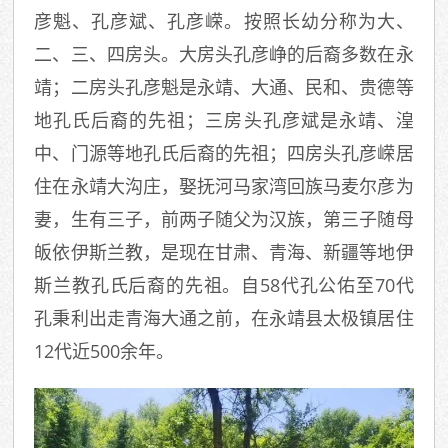
彦魁、孔彦斌、孔彦嵘。按照长幼分称为大、
二、三、四房头。大房头孔彦峥的后裔多数在永
靖；二房头孔彦魁是永靖、大通、民和、贵德等
地孔氏后裔的先祖；三房头孔彦斌是永靖、湟
中、门源等地孔氏后裔的先祖；四房头孔彦嵘居
住在永靖大沟庄，娶抚河马家湾回族马麦尔彦为
妻，生有三子，前两子随父为汉族，第三子随母
皈依伊斯兰教，是现在甘肃、青海、新疆等地伊
斯兰教孔氏后裔的先祖。自58代孔公佑至70代
孔秉利出走青海大通之前，在永靖县太极镇居住
12代近500余年。