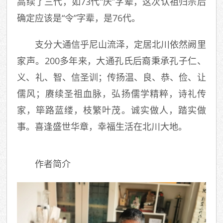
高续了三代，如73代“庆”字辈，这次认祖归宗后
确定应该是“令”字辈，是76代。
支分大通信乎尼山流泽，定居北川依然阙里
家声。200多年来，大通孔氏后裔秉承孔子仁、
义、礼、智、信圣训；传扬温、良、恭、俭、让
儒风；赓续圣祖血脉，弘扬儒学精粹，诗礼传
家，筚路蓝缕，枝繁叶茂。诚实做人，踏实做
事。喜逢盛世华章，幸福生活在北川大地。
作者简介