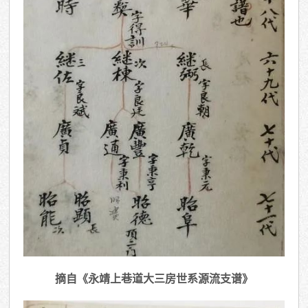
摘自《永靖上巷道大三房世系源流支谱》