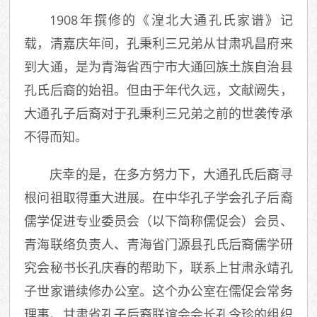
1908年撰修的《湟北大通孔氏家谱》记
载，清嘉庆年间，孔秉利三兄弟从甘肃巩昌府来
到大通，是为青海省西宁市大通回族土族自治县
孔氏后裔的始祖。但由于年代久远，文献阙失，
大通孔子后裔对于孔秉利三兄弟之前的世袭传承
不得而知。
庆幸的是，在多方努力下，大通孔氏后裔寻
根问祖取得重大进展。在中华孔子学会孔子后裔
儒学促进专业委员会（以下简称儒促会）会员、
青海联络负责人、青海省门源县孔氏后裔儒学研
究会秘书长孔庆春的帮助下，联系上甘肃永靖孔
子世家谱续修办公室。这个办公室在儒促会常务
理事、甘肃省孔子后裔联谊会会长孔令珍的组织