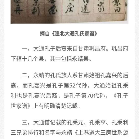
摘自《湟北大通孔氏家谱》
一，大通孔子后裔来自甘肃巩昌府。巩昌府
下辖十几个县，其中包括永靖县。
二，永靖的孔氏族人系甘肃始祖孔嘉兴的后
裔，而孔嘉兴是孔子第52代孙。大通始祖孔秉
利也是孔嘉兴后裔，是孔子第70代孙，《孔子
世家谱》上有明确清楚记载。
三，大通谱记载的孔秉元、孔秉亨、孔秉利
三兄弟排行和名字与永靖《上巷道大三房世系源