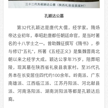
孔颖达公墓
第32代孔颖达是唐代大儒，经学家。隋炀
帝达业初年，奉昭赴唐都任朝廷命官，是当时著
名的十八学士之一。曾助魏征撰写《隋书》，参
与修订“五礼”，所著《五经正义》是集魏晋南北
朝以来之经学大成。颖达公享年75岁，陪葬昭
陵，现其墓在陕西省礼泉县袁家村。至35代孔
务本在长安居住四代约100余年。岭南派、广东
南雄派、江西临江派、江苏丹阳派、河北献县
派、河南洛阳派、湖南浏阳派等都是孔颖达后
裔。