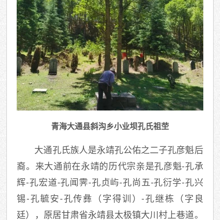
青海大通县斜沟乡小业坝孔氏祖茔
大通孔氏族人是永靖孔公佑之二子孔彦魁后
裔。来大通前在永靖的历代宗亲是孔彦魁-孔承
辉-孔宏道-孔闻霁-孔贞屿-孔尚五-孔衍学-孔兴
锡-孔毓安-孔传彝（字得训）-孔继栋（字良
廷），原居甘肃省永靖县太极镇大川村上巷道。