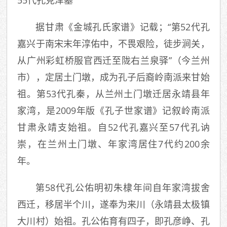
55代孔克泽墓
据甘肃《金城孔氏家谱》记载；“第52代孔
嘉兴于南宋末年淳佑中，不畏艰险，徒步涧关，
从广州彩虹桥服官西迁至陇右兰泉驿”（今兰州
市），定居土门墩，成为孔子后裔岭南派来甘始
祖。第53代孔秦，从兰州土门墩迁居永靖县年
家湾，是2009年版《孔子世家谱》记叙岭南派
甘肃永靖支始祖。自52代孔嘉兴至57代孔讷
崇，在兰州土门墩、年家湾居住7代约200余
年。
第58代孔公佑明初朱棣年间自年家湾拔舍
西迁，移居半个川，遂奉为来川（永靖县太极镇
大川村）始祖。孔公佑育有四子，即孔彦峥、孔