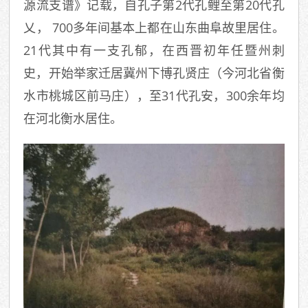
源流支谱》记载，自孔子第2代孔鲤至第20代孔
乂， 700多年间基本上都在山东曲阜故里居住。
21代其中有一支孔郁，在西晋初年任暨州刺
史，开始举家迁居冀州下博孔贤庄（今河北省衡
水市桃城区前马庄），至31代孔安，300余年均
在河北衡水居住。