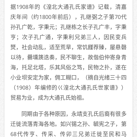
据1908年的《湟北大通孔氏家谱》记载，清嘉
庆年间（约1800年前后），孔继弼之子第70代
孙孔广乾，字秉元；孔继栋之长子孔广丰，字秉
亨；次子孔广通，字秉利兄弟三人，因民变兵
燹，社会动乱，适至荒旱，常饥饉荐臻，屡悬磬
以待，爨壎篪迭奏，民不聊生，故偕伯仲寄身青
海，托足北塔，乐其风俗之笃，民物之扑，遂在
小业坝安定为家，佣工糊口，（摘自光绪三十四
（1908）年编修的巜湟北大通孔氏世家谱》）
贸易为业，成为大通孔氏始祖。
同期由于各种原因，永靖支孔氏后裔有很多
迁徙流落青海各地。如兴锡之孙、毓宪之子，第
68代传亨、传采、传卯三兄弟迁徙至民和马