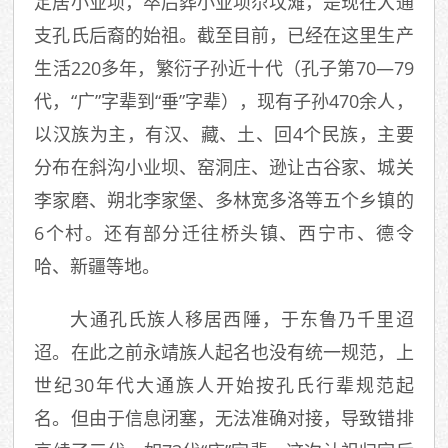
定居小业坝，卒后葬小业坝尕坟滩，是现在大通
支孔氏后裔的始祖。截至目前，已经在这里生产
生活220多年，繁衍子孙近十代（孔子第70—79
代，“广”字辈到“垂”字辈），现有子孙470余人，
以汉族为主，有汉、藏、土、回4个民族，主要
分布在斜沟小业坝、窑洞庄、逊让古谷家、城关
李家磨、朔北李家堡、多林宽多洛等五个乡镇的
6个村。还有部分迁往桥头镇、西宁市、德令
哈、新疆等地。
大通孔氏族人移居西陲，于东鲁乃千里迢
迢。在此之前永靖族人起名也没有统一规范，上
世纪30年代大通族人开始按孔氏行辈规范起
名。但由于信息闭塞，无法准确对接，导致错排