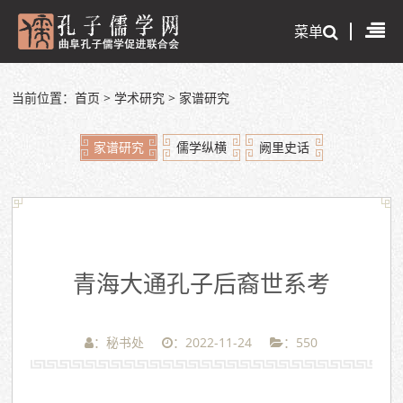
菜单
当前位置：
首页
>
学术研究
>
家谱研究
家谱研究
儒学纵横
阙里史话
青海大通孔子后裔世系考
：秘书处
：2022-11-24
：
550