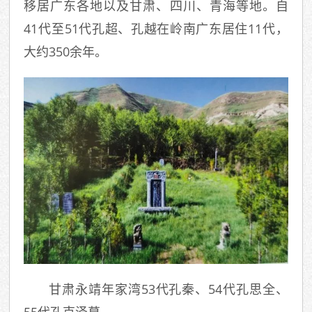
移居广东各地以及甘肃、四川、青海等地。自
41代至51代孔超、孔越在岭南广东居住11代，
大约350余年。
甘肃永靖年家湾53代孔秦、54代孔思全、