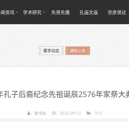
新闻资讯
学术研究
先贤先儒
孔庙文庙
宗彦贤达
儒学动态
通知公告
年孔子后裔纪念先祖诞辰2576年家祭大
：秘书处
：2025-09-12
：
512