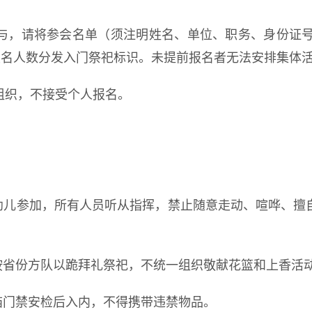
，请将参会名单（须注明姓名、单位、职务、身份证号、手机
报名人数分发入门祭祀标识。未提前报名者无法安排集体
组织，不接受个人报名。
。
止幼儿参加，所有人员听从指挥，禁止随意走动、喧哗、擅
按省份方队以跪拜礼祭祀，不统一组织敬献花篮和上香活
庙门禁安检后入内，不得携带违禁物品。