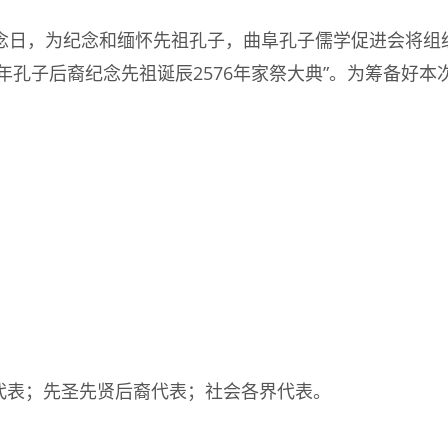
76年纪念日，为纪念和缅怀先祖孔子，曲阜孔子儒学促进会
年孔子后裔纪念先祖诞辰2576年家祭大典”。为筹备好
代表；先圣先贤后裔代表；社会各界代表。