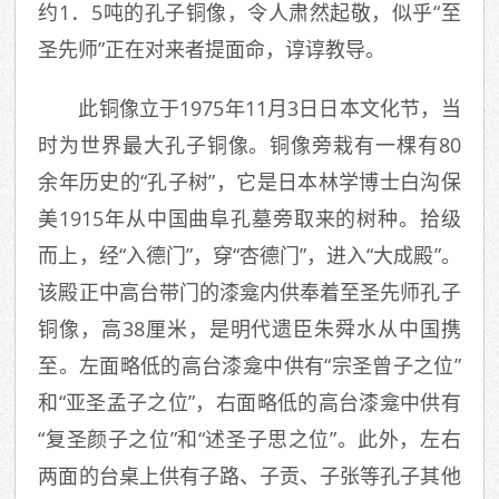
约1．5吨的孔子铜像，令人肃然起敬，似乎“至
圣先师”正在对来者提面命，谆谆教导。
此铜像立于1975年11月3日日本文化节，当
时为世界最大孔子铜像。铜像旁栽有一棵有80
余年历史的“孔子树”，它是日本林学博士白沟保
美1915年从中国曲阜孔墓旁取来的树种。拾级
而上，经“入德门”，穿“杏德门”，进入“大成殿”。
该殿正中高台带门的漆龛内供奉着至圣先师孔子
铜像，高38厘米，是明代遗臣朱舜水从中国携
至。左面略低的高台漆龛中供有“宗圣曾子之位”
和“亚圣孟子之位”，右面略低的高台漆龛中供有
“复圣颜子之位”和“述圣子思之位”。此外，左右
两面的台桌上供有子路、子贡、子张等孔子其他