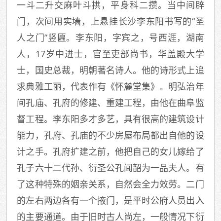
一斗二升交麻叶斗拱，平身科二攒。当中间辟
门，次间用实墙，上悬挂长沙李东阳书写的“圣
人之门”竖匾。李东阳，字宾之，号西涯，湖南
人，17岁中进士，官至吏部尚书，华盖殿大学
士，国史总裁，明朝著名诗人。他的诗形式上追
求典雅工丽，代表作有《怀麓堂集》。明弘治年
间孔庙、孔府的修建、重建工程，由他在曲阜监
督工程。李东阳多才多艺，具有很高的建筑设计
能力，孔府、孔庙的不少房屋布局都出自他的设
计之手。孔府扩建之前，他把自己的女儿嫁给了
孔子六十二代孙、衍圣公孔闻韶为一品夫人。有
了这种特殊的姻亲关系，自然会全力效劳。二门
的左右两边各有一个掖门，是平时公府人员出入
的主要通道。由于旧时古人尚左，一般情况下衍