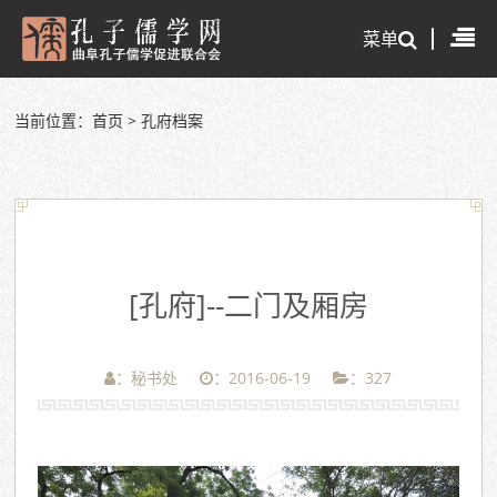
菜单
当前位置：
首页
>
孔府档案
[孔府]--二门及厢房
：秘书处
：2016-06-19
：
327