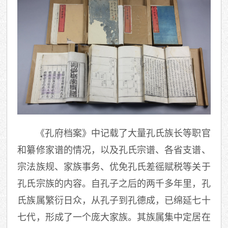
《孔府档案》中记载了大量孔氏族长等职官
和纂修家谱的情况，以及孔氏宗谱、各省支谱、
宗法族规、家族事务、优免孔氏差徭赋税等关于
孔氏宗族的内容。自孔子之后的两千多年里，孔
氏族属繁衍日众，从孔子到孔德成，已绵延七十
七代，形成了一个庞大家族。其族属集中定居在