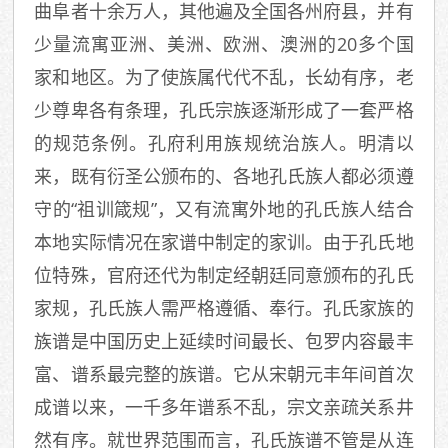
曲阜者十余万人，其他遍及全国各州府县，并有
少量流寓亚洲、美洲、欧洲、澳洲的20多个国
家和地区。为了使族属代代不乱，长幼有序，老
少尊卑各有条理，孔氏宗族逐渐形成了一套严格
的规范条例。孔府利用族规统治族人。明清以
来，既有衍圣公颁布的、各地孔氏族人都必须遵
守的“祖训箴规”，又有流寓外地的孔氏族人结合
本地实际情况在家谱中制定的家训。由于孔氏地
位特殊，官府还代为制定经朝廷同意颁布的孔氏
家规，孔氏族人需严格遵循、奉行。孔氏家族的
族谱是中国历史上延续时间最长、包罗内容最丰
富、谱系最完整的族谱。它从宋朝元丰年间首次
成谱以来，一千多年谱系不乱，宗文亲疏关系井
然有序。就世界范围而言，孔氏族谱不管是从连