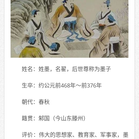
姓名：姓墨，名翟，后世尊称为墨子
生卒：约公元前468年～前376年
朝代：春秋
籍贯：邾国（今山东滕州）
评价：伟大的思想家、教育家、军事家，墨