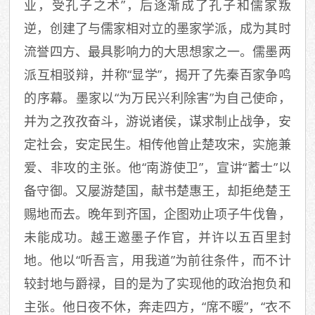
业，受孔子之术”，后逐渐成了孔子和儒家叛
逆，创建了与儒家相对立的墨家学派，成为其时
流誉四方、最具影响力的大思想家之一。儒墨两
派互相驳辩，并称“显学”，揭开了先秦百家争鸣
的序幕。墨家以“为万民兴利除害”为自己使命，
并为之孜孜奋斗，游说诸侯，谋求制止战争，安
定社会，安定民生。相传他曾止楚攻宋，实施兼
爱、非攻的主张。他“南游使卫”，宣讲“蓄士”以
备守御。又屡游楚国，献书楚惠王，却拒绝楚王
赐地而去。晚年到齐国，企图劝止项子牛伐鲁，
未能成功。越王邀墨子作官，并许以五百里封
地。他以“听吾言，用我道”为前往条件，而不计
较封地与爵禄，目的是为了实现他的政治抱负和
主张。他日夜不休，奔走四方，“席不暖”，“衣不