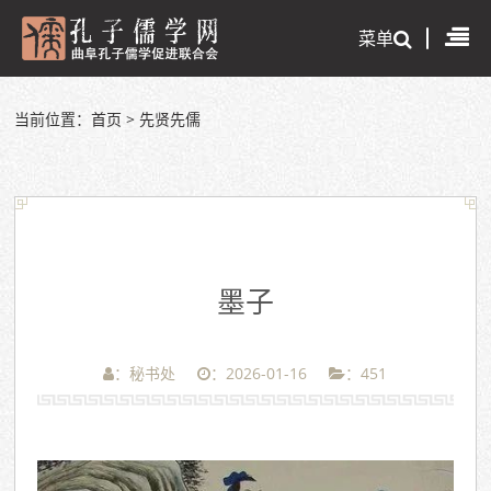
菜单
当前位置：
首页
>
先贤先儒
墨子
：秘书处
：2026-01-16
：
451