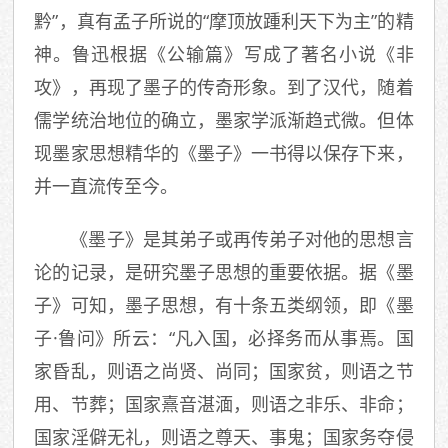
黔”，真有孟子所说的“摩顶放踵利天下为主”的精
神。鲁迅根据《公输篇》写成了著名小说《非
攻》，再现了墨子的传奇形象。到了汉代，随着
儒学统治地位的确立，墨家学派渐趋式微。但体
现墨家思想精华的《墨子》一书得以保存下来，
并一直流传至今。
《墨子》是其弟子或再传弟子对他的思想言
论的记录，是研究墨子思想的重要依据。据《墨
子》可知，墨子思想，有十条五类纲领，即《墨
子·鲁问》所云：“凡入国，必择务而从事焉。国
家昏乱，则语之尚贤、尚同；国家贫，则语之节
用、节葬；国家熹音湛湎，则语之非乐、非命；
国家淫僻无礼，则语之尊天、事鬼；国家务夺侵