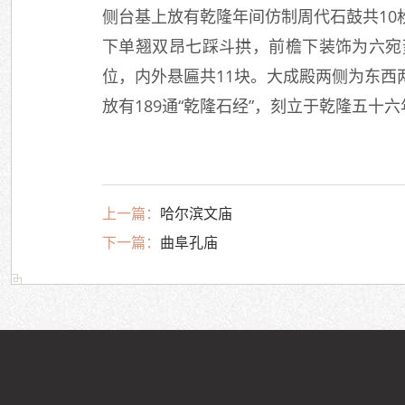
侧台基上放有乾隆年间仿制周代石鼓共1
下单翘双昂七踩斗拱，前檐下装饰为六宛
位，内外悬匾共11块。大成殿两侧为东
放有189通“乾隆石经”，刻立于乾隆五十六
上一篇：
哈尔滨文庙
下一篇：
曲阜孔庙