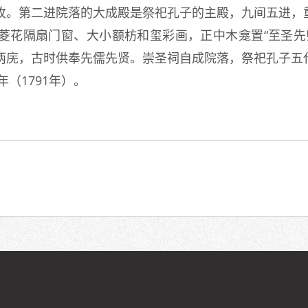
0枚。第二进院落的大成殿是祭祀孔子的主殿，九间五进，
菱花隔扇门窗、大小额枋和玺彩画，正中木龛置“至圣先
西两庑，古时供奉先儒先贤。崇圣祠自成院落，祭祀孔子五
年（1791年）。