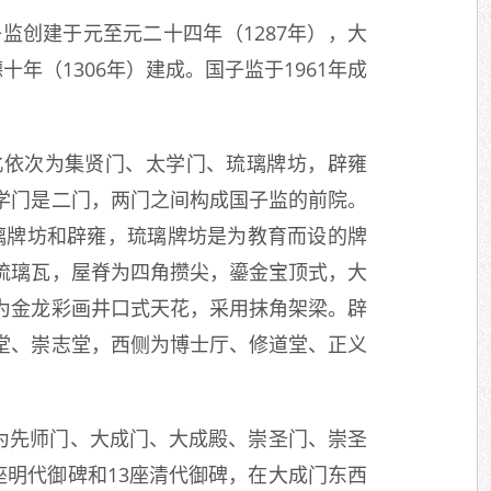
创建于元至元二十四年（1287年），大
十年（1306年）建成。国子监于1961年成
北依次为集贤门、太学门、琉璃牌坊，辟雍
学门是二门，两门之间构成国子监的前院。
璃牌坊和辟雍，琉璃牌坊是为教育而设的牌
琉璃瓦，屋脊为四角攒尖，鎏金宝顶式，大
为金龙彩画井口式天花，采用抹角架梁。辟
堂、崇志堂，西侧为博士厅、修道堂、正义
次为先师门、大成门、大成殿、崇圣门、崇圣
座明代御碑和13座清代御碑，在大成门东西