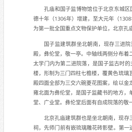
孔庙和国子监博物馆位于北京东城区
德十年（1306年）增建，至大元年（130
为第一批全国重点文物保护单位，北京孔庙
国子监建筑群坐北朝南，现存三进院
殿，彝伦堂，敬一亭。中轴线两侧分布着
太学门内为第二进院落，是国子监古时的
楼，形制为三门四柱七檐楼，覆黄色琉璃
殿四面全部为三交六碗菱花图案，绘以金
雍北面为彝伦堂，是国子监藏书的地方，
堂、广业堂。彝伦堂后面有自成院落的敬一
北京孔庙建筑群也是坐北朝南，现存三
祠，先师门前有嵌琉璃雕花砖影壁。第一进