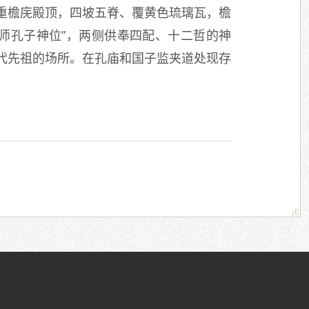
重檐庑殿顶，四坡五脊、覆黄色琉璃瓦，檐
师孔子神位”，两侧供奉四配、十二哲的神
代先祖的场所。在孔庙和国子监夹道处现存