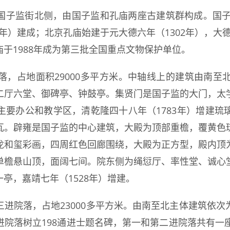
国子监街北侧，由国子监和孔庙两座古建筑群构成。国子监
8年）建成；北京孔庙始建于元大德六年（1302年），大德
于1988年成为第三批全国重点文物保护单位。
落，占地面积29000多平方米。中轴线上的建筑由南至
二厅六堂、御碑亭、钟鼓亭。集贤门是国子监的大门，太
主要办公和教学区，清乾隆四十八年（1783年）增建琉
瓦。辟雍是国子监的中心建筑，大殿为顶部重檐，覆黄色
龙和玺彩画，四周红色回廊围绕，大殿为正方型，殿内顶
单檐悬山顶，面阔七间。院东侧为绳愆厅、率性堂、诚心
亭，嘉靖七年（1528年）增建。
进院落，占地23000多平方米。由南至北主体建筑依
院落树立198通进士题名碑，第一和第二进院落共有一