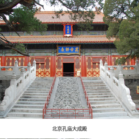
北京孔庙大成殿