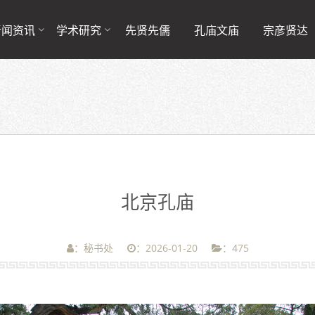
新闻资讯
学术研究
先贤先儒
孔庙文庙
宗彦贤达
北京孔庙
：秘书处
：2026-01-20
：
475