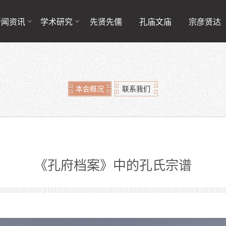
新闻资讯
学术研究
先贤先儒
孔庙文庙
宗彦贤达
本会概况
联系我们
《孔府档案》中的孔氏宗谱