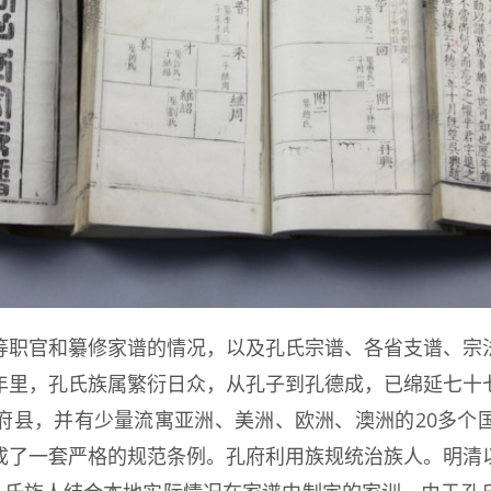
等职官和纂修家谱的情况，以及孔氏宗谱、各省支谱、宗
年里，孔氏族属繁衍日众，从孔子到孔德成，已绵延七十
府县，并有少量流寓亚洲、美洲、欧洲、澳洲的20多个
成了一套严格的规范条例。孔府利用族规统治族人。明清